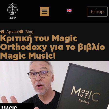
Eshop
Αρχική
Blog
Κριτική του Magic
Orthodoxy για το βιβλίο
Magic Music!