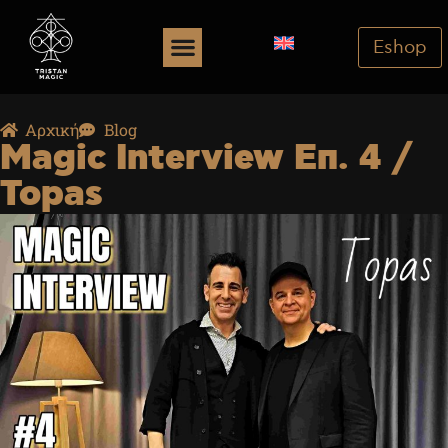
Eshop
Αρχική
Blog
Magic Interview Επ. 4 /
Topas