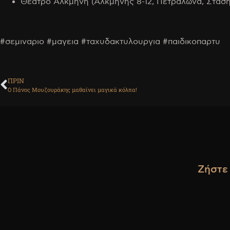
Θέατρο Αλκμήνη (Αλκμήνης 8-12, Πετράλωνα, Στάσ
#σεμιναριο #μαγεια #ταχυδακτυλουργια #παιδικοπαρτυ
ΠΡΙΝ
Ο Πάνος Μουζουράκης μαθαίνει μαγικά κόλπα!
Ζήστε 