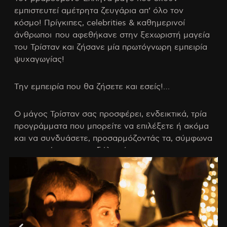
εμπιστευτεί αμέτρητα ζευγάρια απ’ όλο τον
κόσμο! Πρίγκιπες, celebrities & καθημερινοί
άνθρωποι που αφεθήκανε στην ξεχωριστή μαγεία
του Τρίσταν και ζήσανε μία πρωτόγνωρη εμπειρία
ψυχαγωγίας!
Την εμπειρία που θα ζήσετε και εσείς!…
Ο μάγος Τρίσταν σας προσφέρει, ενδεικτικά, τρία
προγράμματα που μπορείτε να επιλέξετε ή ακόμα
και να συνδυάσετε, προσαρμόζοντάς τα, σύμφωνα
με τις ανάγκες τις εκδήλωσής σας.
1) Μαγεία σε Απόσταση Αναπνοής /
Close
Up
Magic
Ο μάγος Τρίσταν πλησιάζει τους καλεσμένους και