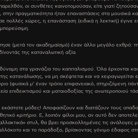
ο παρελθόν, οι συνθέτες καινοτομούσαν, είτε γιατί ζητούσ
., στην πραγματικότητα ήταν επαναστάσεις στα μουσικά κα
σε πολλές χώρες, η επανάσταση (ειδικά η λεκτική) έγινε 
εμπορεύσιμη.
κτησε (μετά τον ακαδημαϊσμό) έναν άλλο μεγάλο εχθρό: 
δίνοντάς της καταναλωτική αξία.
α δύναμη στα γρανάζια του καπιταλισμού. Όλα έρχονται 
 της κατανάλωσης, να μη σκέφτεται και να χειραγωγείται 
ύριο (φυσικά μ’ έναν τρόπο επιφανειακό, στηριζόμενη πάν
ιχεία επιδεικτισμού και ματαιοδοξίας της ανωτεροποιού τ
οι εκάστοτε μόδες! Αποφασίζουν και διατάζουν τους οπαδ
σθητικό κριτήριο. Ε, λοιπόν φίλοι μου, αν αυτό δεν αποτ
ναλλακτικά» στυλ, θα βρει προσκολλημένες τις ανάλογες μ
αλλόκοτο και το παράδοξο, βρίσκοντας γόνιμο έδαφος στ