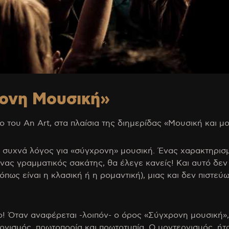
ονη Μουσική»
ου An Art, στα πλαίσια της διημερίδας «Μουσική και μουσ
λύ συχνά λόγος για «σύγχρονη» μουσική. Ένας χαρακτηρισμ
 Ένας γραμματικός σακάτης, θα έλεγε κανείς! Και αυτό δ
ως είναι η κλασική ή η ρομαντική), μιας και δεν πιστεύω
ο! Όταν αναφέρεται -λοιπόν- ο όρος «Σύγχρονη μουσική»,
ρνισμός, πρωτοπορία και πρωτοτυπία. Ο μοντερνισμός, ήτ