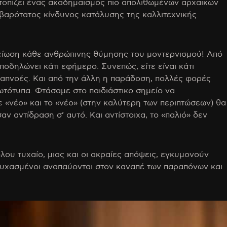
τοπίζει ένας ακαδημαϊσμός πιο απολιθωμένων αρχαϊκών
σοβαρότατος κίνδυνος κατάλυσης της καλλιτεχνικής
γείωση κάθε ανθρώπινης θύμησης του μοντερνισμού! Από
ποδηλώνει κάτι εφήμερο. Συνεπώς, είτε είναι κάτι
ναπνοές. Και από την άλλη η παράδοση, πολλές φορές
τότυπα. Φτάσαμε στο παιδιάστικο σημείο να
τε «νέο» και το «νέο» (στην καλύτερη των περιπτώσεων) θα
σαν αντίδραση σ’ αυτό. Και αντίστοιχα, το «παλιό» δεν
όλου τυχαίο, μιας και οι ακραίες απόψεις, εγκυμονούν
ησυχασμένοι αναπαύονται στον καναπέ των παραπόνων και