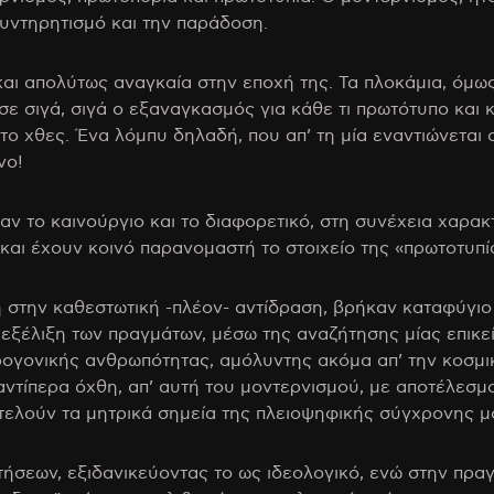
υντηρητισμό και την παράδοση.
και απολύτως αναγκαία στην εποχή της. Τα πλοκάμια, όμω
ε σιγά, σιγά ο εξαναγκασμός για κάθε τι πρωτότυπο και κ
ο χθες. Ένα λόμπυ δηλαδή, που απ’ τη μία εναντιώνεται σ
νο!
ζαν το καινούργιο και το διαφορετικό, στη συνέχεια χαρα
 και έχουν κοινό παρανομαστή το στοιχείο της «πρωτοτυπί
η στην καθεστωτική -πλέον- αντίδραση, βρήκαν καταφύγιο 
εξέλιξη των πραγμάτων, μέσω της αναζήτησης μίας επικε
προγονικής ανθρωπότητας, αμόλυντης ακόμα απ’ την κοσμι
αντίπερα όχθη, απ’ αυτή του μοντερνισμού, με αποτέλεσμα 
ελούν τα μητρικά σημεία της πλειοψηφικής σύγχρονης μ
ήσεων, εξιδανικεύοντας το ως ιδεολογικό, ενώ στην πραγ