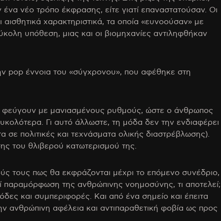
αν ένα νέο τρόπο έκφρασης, είτε γιατί επαναστατούσαν. Οι
ι αισθητικά χαρακτηριστικά, τα οποία «ευνοούσαν» με
εύκολη υπόθεση, μιας και οι βιομηχανίες αντιληφθήκαν
την pop έννοια του «σύγχρονου», που αφέθηκε στη
και φεύγουν με μανιασμένους ρυθμούς, ώστε ο άνθρωπος
ευκολότερα. Γι αυτό άλλωστε, τη μόδα δεν την ενδιαφέρει
τα σε πολιτικές και τεχνάσματα ολικής διαστρέβλωσης).
άσης του θλιβερού κατωτερισμού της.
ούς τους πως θα εκφράζονται μέχρι το επόμενο συνέδριο,
ελεί παραμόρφωση της ανθρώπινης νοημοσύνης, τι αποτελεί;
όδες και συμπεριφορές. Και από ένα σημείο και έπειτα
ην ανθρώπινη αφέλεια και αντιπαραθετική φοβία ως προς