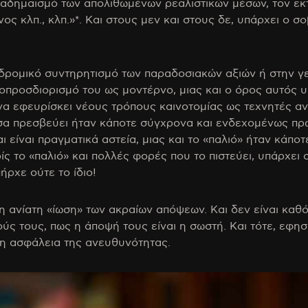
καδημαϊσμό των απολιθωμένων ρεαλιστικών μέσων, τον εκ
ος κλπ., κλπ.»*. Και στους μεν και στους δε, υπάρχει ο 
οδρομικό συντηρητισμό των παραδοσιακών αξιών ή στην 
τοπροσδιορισμό του ως μοντέρνο, μιας και ο όρος αυτός υ
 να εφευρίσκει νέους τρόπους καινοτομίας ως τεχνητές α
σα πρεσβεύει ήταν κάποτε σύγχρονα και ενδεχομένως πρω
ι είναι πραγματικά αστεία, μιας και το «παλιό» ήταν κάπο
ρίς το «παλιό» και πολλές φορές που το πιστεύει, υπάρχει 
ήρχε ούτε το ίδιο!
 η ανίατη «ίωση» των ακραίων απόψεων. Και δεν είναι καθ
ούς τους, πως η άποψή τους είναι η σωστή. Και τότε, εφ
) η ασφάλεια της ανευθυνότητας.