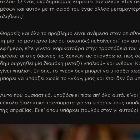
όχλου. Ο ένας ακαδημαϊσμός κυριεύει τον άλλον. «Τον α
μέσων και αυτόν με τη σειρά του ένας άλλος μεταμοντέρν
αλήθειας!
Θαρρείς και όλο το πρόβλημα είναι ανάμεσα στον οπισθ
τη μία, το μοντέρνο (ως αυτοσκοπός) πεθαίνει απ’ τον αυ
εφήμερο, είτε γίνεται καρικατούρα στην προσπάθεια του
αρέσκεται στις δάφνες τις, ξεχνώντας απάνθρωπα, πως ό
δημιουργηθεί μία διαμάχη μεταξύ «παλιού» και «νέου». Κα
γίνει «παλιό». Επίσης, το «νέο» δεν μπορεί να υπάρξει χω
μπορεί να υπάρξει χωρίς το «νέο», μιας και έτσι δεν θα υπ
Αυτό που ουσιαστικά, υποβόσκει πίσω απ’ όλα αυτά, είναι
εύκολα διαλεκτικά τεχνάσματα για να πείσουν τους οπαδ
της απραξίας. Εκεί όπου υπάρχει (τουλάχιστον γι αυτούς