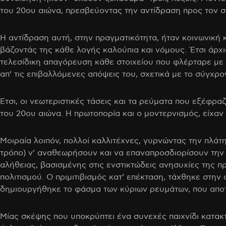
του 20ου αιώνα, πρεσβεύοντας την αντίδραση προς τον σ
Η αντίδραση αυτή, στην πραγματικότητα, ήταν κοινωνική 
βάζοντάς της κάθε λογής καλούπια και νόμους. Έτσι άρχισ
τελεσίδικη απαγόρευση κάθε στοιχείου που φλέρταρε με τ
απ’ τις επιβαλλόμενες απόψεις του, σχετικά με το σύγχρο
Έτσι, οι νεωτεριστικές τάσεις και τα ρεύματα που εξέφρα
του 20ου αιώνα. Η πρωτοπορία και ο μοντερνισμός, είχαν
Μοιραία λοιπόν, πολλοί καλλιτέχνες, γυρνώντας την πλάτ
τρόπο) ν’ αναθεωρήσουν και να επαναπροσδιορίσουν την 
αλήθειας, βασισμένης στις ενστικτώδεις ανησυχίες της 
πολιτισμού. Ο πριμιτιβισμός κατ’ επέκταση, τάχθηκε στην 
δημιουργήθηκε το φάσμα των κύριων ρευμάτων, που αποτ
Μίας σκέψης που υποκρύπτει ένα συνεχές παιχνίδι κατακτ