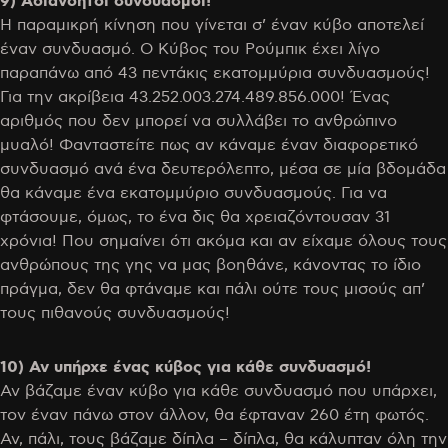
9) Αδιανόητοι συνδυασμοί!
Η παραμικρή κίνηση που γίνεται σ’ έναν κύβο αποτελεί
έναν συνδυασμό. Ο Κύβος του Ρούμπικ έχει λίγο
παραπάνω από 43 πεντάκις εκατομμύρια συνδυασμούς!
Για την ακρίβεια 43.252.003.274.489.856.000! Ένας
αριθμός που δεν μπορεί να συλλάβει το ανθρώπινο
μυαλό! Φανταστείτε πως αν κάναμε έναν διαφορετικό
συνδυασμό ανά ένα δευτερόλεπτο, μέσα σε μία βδομάδα
θα κάναμε ένα εκατομμύριο συνδυασμούς. Για να
φτάσουμε, όμως, το ένα δις θα χρειαζόντουσαν 31
χρόνια! Που σημαίνει ότι ακόμα και αν είχαμε όλους τους
ανθρώπους της γης να μας βοηθάνε, κάνοντας το ίδιο
πράγμα, δεν θα φτάναμε και πάλι ούτε τους μισούς απ’
τους πιθανούς συνδυασμούς!
10) Αν υπήρχε ένας κύβος για κάθε συνδυασμό!
Αν βάζαμε έναν κύβο για κάθε συνδυασμό που υπάρχει,
τον έναν πάνω στον άλλον, θα έφταναν 260 έτη φωτός.
Αν, πάλι, τους βάζαμε δίπλα – δίπλα, θα κάλυπταν όλη την