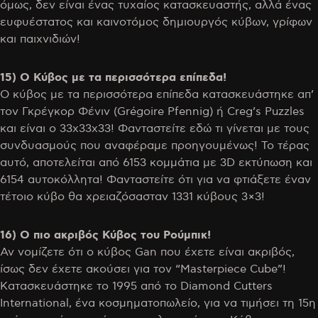
όμως, δεν είναι ένας τυχαίος κατασκευαστής, αλλά ένας
ευφυέστατος και καινοτόμος δημιουργός κύβων, γρίφων
και παιχνιδιών!
15) Ο Κύβος με τα περισσότερα επίπεδα!
Ο κύβος με τα περισσότερα επίπεδα κατασκευάστηκε απ’
τον Γκρέγκορ Φένιν (Grégoire Pfennig) ή Creg’s Puzzles
και είναι ο 33x33x33! Φανταστείτε εδώ τι γίνεται με τους
συνδυασμούς που αναφέραμε προηγουμένως! Το τέρας
αυτό, αποτελείται από 6153 κομμάτια με 3D εκτύπωση και
6154 αυτοκόλλητα! Φανταστείτε ότι για να φτιάξετε έναν
τέτοιο κύβο θα χρειαζόσασταν 1331 κύβους 3×3!
16) Ο πιο ακριβός Κύβος του Ρούμπικ!
Αν νομίζετε ότι o κύβος Gan που έχετε είναι ακριβός,
ίσως δεν έχετε ακούσει για τον “Masterpiece Cube”!
Κατασκευάστηκε το 1995 από το Diamond Cutters
International, ένα κοσμηματοπωλείο, για να τιμήσει τη 15η