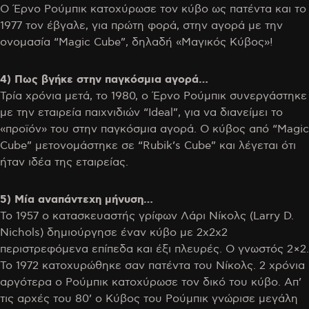
Ο Έρνο Ρούμπικ κατοχύρωσε τον κύβο ως πατέντα και το
1977 τον έβγαλε, για πρώτη φορά, στην αγορά με την
ονομασία “Magic Cube”, δηλαδή «Μαγικός Κύβος»!
4) Πως βγήκε στην παγκόσμια αγορά…
Τρία χρόνια μετά, το 1980, ο Έρνο Ρούμπικ συνεργάστηκε
με την εταιρεία παιχνιδιών “Ideal”, για να διανείμει το
«προϊόν» του στην παγκόσμια αγορά. Ο κύβος από “Magic
Cube” μετονομάστηκε σε “Rubik’s Cube” και λέγεται ότι
ήταν ιδέα της εταιρείας.
5) Μία αναπάντεχη μήνυση…
Το 1957 ο κατασκευαστής γρίφων Λάρι Νίκολς (Larry D.
Nichols) δημιούργησε έναν κύβο με 2x2x2
περιστρεφόμενα επίπεδα και έξι πλευρές. Ο γνωστός 2×2.
Το 1972 κατοχυρώθηκε σαν πατέντα του Νίκολς. 2 χρόνια
αργότερα ο Ρούμπικ κατοχύρωσε τον δικό του κύβο. Απ’
τις αρχές του 80’ ο Κύβος του Ρούμπικ γνώρισε μεγάλη