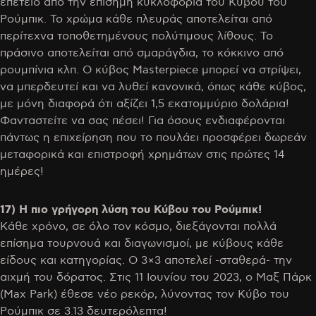
επέτειο από την επίσημη κυκλοφορία του Κύβου του
Ρούμπικ. Το χρώμα κάθε πλευράς αποτελείται από
περίτεχνα τοποθετημένους πολύτιμους λίθους. Το
πράσινο αποτελείται από σμαράγδια, το κόκκινο από
ρουμπίνια κλπ. Ο κύβος Masterpiece μπορεί να στρίψει,
να μπερδευτεί και να λυθεί κανονικά, όπως κάθε κύβος,
με μόνη διαφορά ότι αξίζει 1,5 εκατομμύριο δολάρια!
Φανταστείτε να σας πέσει! Για όσους ενδιαφέρονται
πάντως η επιχείρηση που το πουλάει προσφέρει δωρεάν
μεταφορικά και επιστροφή χρημάτων στις πρώτες 14
ημέρες!
17) Η πιο γρήγορη λύση του Κύβου του Ρούμπικ!
Κάθε χρόνο, σε όλο τον κόσμο, διεξάγονται πολλά
επίσημα τουρνουά και διαγωνισμοί, με κύβους κάθε
είδους και κατηγορίας. Ο 3×3 αποτελεί -σταθερά- την
αιχμή του δόρατος. Στις 11 Ιουνίου του 2023, ο Μαξ Πάρκ
(Max Park) έθεσε νέο ρεκόρ, λύνοντας τον Κύβο του
Ρούμπικ σε 3.13 δευτερόλεπτα!