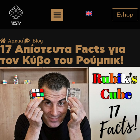
Eshop
Αρχική
Blog
17 Απίστευτα Facts για
τον Κύβο του Ρούμπικ!