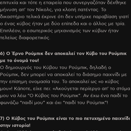
επιτυχία και τότε η εταιρεία που συνεργαζόταν δέχθηκε
μήνυση απ’ τον Νίκολς, για κλοπή πατέντας. Το
δικαστήριο τελικά έκρινε ότι δεν υπήρχε παραβίαση γιατί
ο ένας κύβος ήταν με δύο επίπεδα και ο άλλος με τρία.
Επιπλέον, ο εσωτερικός μηχανισμός των κύβων ήταν
τελείως διαφορετικός.
6) Ο Έρνο Ρούμπικ δεν αποκαλεί τον Κύβο του Ρούμπικ
με το όνομά του!
Ο δημιουργός του Κύβου του Ρούμπικ, δηλαδή ο
Ρούμπικ, δεν μπορεί να αποκαλεί το διάσημο παιχνίδι με
την επίσημη ονομασία του. Το αποκαλεί ως «ο κύβος
μου»! Κάποτε, είχε πει: «Ακούγεται περίεργο απ’ το στόμα
μου να λέω “Ο Κύβος του Ρούμπικ”. Αν έχω ένα παιδί το
φωνάζω “παιδί μου” και όχι “παιδί του Ρούμπικ”!
7) Ο Κύβος του Ρούμπικ είναι το πιο πετυχημένο παιχνίδι
στην ιστορία!