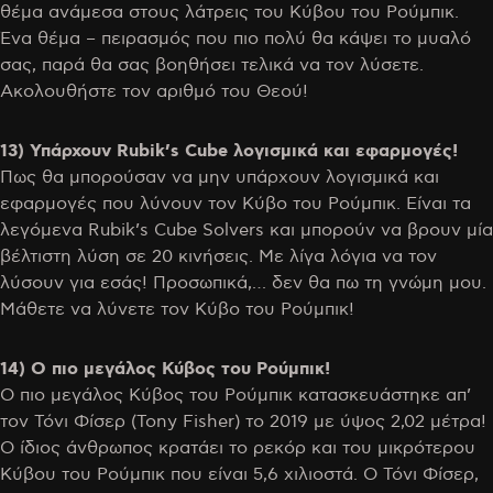
θέμα ανάμεσα στους λάτρεις του Κύβου του Ρούμπικ.
Ένα θέμα – πειρασμός που πιο πολύ θα κάψει το μυαλό
σας, παρά θα σας βοηθήσει τελικά να τον λύσετε.
Ακολουθήστε τον αριθμό του Θεού!
13) Υπάρχουν
Rubik
’
s
Cube
λογισμικά και εφαρμογές!
Πως θα μπορούσαν να μην υπάρχουν λογισμικά και
εφαρμογές που λύνουν τον Κύβο του Ρούμπικ. Είναι τα
λεγόμενα Rubik’s Cube Solvers και μπορούν να βρουν μία
βέλτιστη λύση σε 20 κινήσεις. Με λίγα λόγια να τον
λύσουν για εσάς! Προσωπικά,… δεν θα πω τη γνώμη μου.
Μάθετε να λύνετε τον Κύβο του Ρούμπικ!
14) Ο πιο μεγάλος Κύβος του Ρούμπικ!
Ο πιο μεγάλος Κύβος του Ρούμπικ κατασκευάστηκε απ’
τον Τόνι Φίσερ (Tony Fisher) το 2019 με ύψος 2,02 μέτρα!
Ο ίδιος άνθρωπος κρατάει το ρεκόρ και του μικρότερου
Κύβου του Ρούμπικ που είναι 5,6 χιλιοστά. Ο Τόνι Φίσερ,